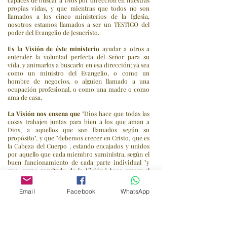
capaces de buscar a Dios por dirección en nuestras
propias vidas, y que mientras que todos no son
llamados a los cinco ministerios de la Iglesia,
nosotros estamos llamados a ser un TESTIGO del
poder del Evangelio de Jesucristo.
Es la Visión de éste ministerio
ayudar a otros a
entender la voluntad perfecta del Señor para su
vida, y animarlos a buscarlo en esa dirección; ya sea
como un ministro del Evangelio, o como un
hombre de negocios, o alguien llamado a una
ocupación profesional, o como una madre o como
ama de casa.
La Visión nos ensena que
"Dios hace que todas las
cosas trabajen juntas para bien a los que aman a
Dios, a aquellos que son llamados según su
propósito", y que "debemos crecer en Cristo, que es
la Cabeza del Cuerpo , estando encajados y unidos
por aquello que cada miembro suministra, según el
buen funcionamiento de cada parte individual "y
que, como resultado de la Visión," hace crecer el
Cuerpo de Cristo para la edificación de su mismo
en amor.
Email
Facebook
WhatsApp
¡Disfrute de su visita a nuestro sitio Web ...
Asegúrese de dejarnos una línea!