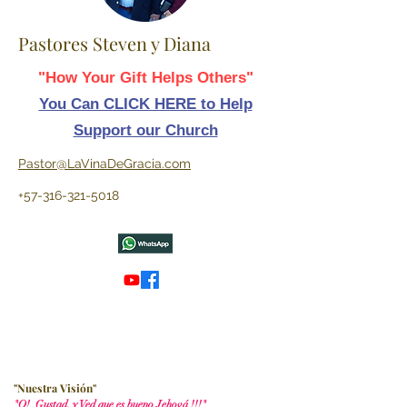
Pastores Steven y Diana
"How Your Gift Helps Others"
You Can CLICK HERE to Help
Support our Church
Pastor@LaVinaDeGracia.com
+57-316-321-5018
"Nuestra Visión"
"O! Gustad, y Ved que es bueno Jehová !!!"