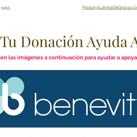
Pastor@LaVinaDeGracia.c
 MÁS
Tu Donación Ayuda A
en las imágenes a continuación para ayudar a apoyar