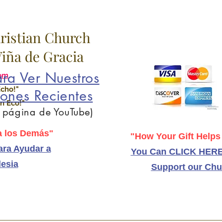
hristian Church
 Viña de Gracia
ra Ver Nuestros
om
Echo!"
ones Recientes
n Eco!"
a página de YouTube)
 los Demás"
"How Your Gift Helps
ra Ayudar a
You Can CLICK HERE
lesia
Support our Chu