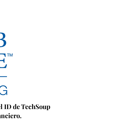
 el ID de TechSoup
anciero.