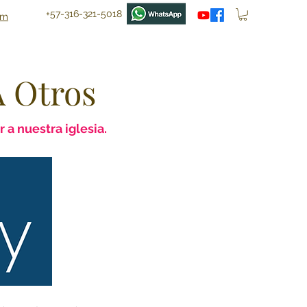
+57-316-321-5018
om
 Otros
 a nuestra iglesia.