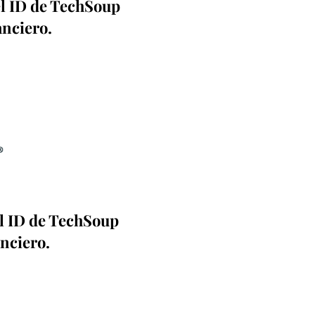
 el ID de TechSoup
anciero.
el ID de TechSoup
nciero.