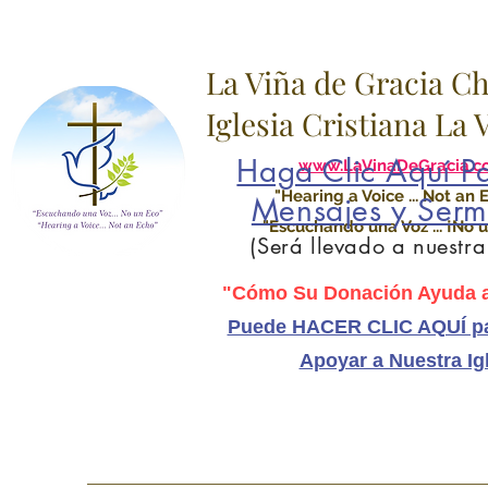
La Viña de Gracia C
Iglesia Cristiana La
Haga Clic Aquí Pa
www.LaVinaDeGracia.c
"Hearing a Voice ... Not an 
Mensajes y Serm
"Escuchando una Voz ... ¡No u
(Será llevado a nuestr
"Cómo Su Donación Ayuda a
Puede HACER CLIC AQUÍ pa
Apoyar a Nuestra Ig