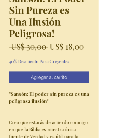
Sin Pureza es
Una Ilusión
Peligrosa!
Precio
Precio
 US$ 30,00 
US$ 18,00
de
40% Descuento Para Creyentes
oferta
Agregar al carrito
"Sansón: El poder sin pureza es una
peligrosa ilusión"
Creo que estarás de acuerdo conmigo
en que la Biblia es nuestra única
fuente de Verdad y es útil para la