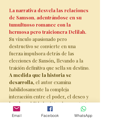
La narrativa desvela las relaciones
de Samson, adentrándose en su
tumultuoso romance con la
hermosa pero traicionera Delilah.
Su vínculo apasionado pero
destructivo se convierte en una
fuerza impulsora detrás de las
elecciones de Sansón, llevando a la
traición definitiva que sella su destino.
A medida que la historia se
desarrolla
, el autor examina
habilidosamente la compleja
interacción entre el poder, el deseo y
la vulnerabilidad, pintando un retrato
vívido de un hombre dividido entre
Email
Facebook
WhatsApp
sus responsabilidades y sus deseos
personales.
Más allá del relato individual de