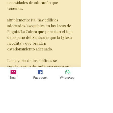
necesidades de adoración que
tenemos.
Simplemente NO hay edificios
adecuados/asequibles en las áreas de
Bogotá/La Calera que permitan el tipo
de espacio del Santuario que la Iglesia
necesita y que brinden
estacionamiento adecuado.
La mayoría de los edificios se
construyeron durante una época en
la que se consideraba prudente una
“huella más pequeña”, y la
Email
Facebook
WhatsApp
planificación de la ciudad no tuvo en
cuenta la creciente popularidad de las
familias con varios automóviles y
aprobó la construcción de calles y
caminos angostos junto con viviendas
residenciales sin garajes o con garajes