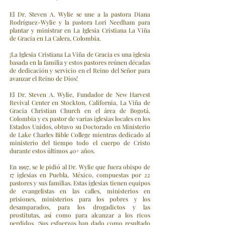
El Dr. Steven A. Wylie se une a la pastora Diana
Rodríguez-Wylie y la pastora Lori Needham para
plantar y ministrar en La Iglesia Cristiana La Viña
de Gracia en La Calera, Colombia.
¡La Iglesia Cristiana La Viña de Gracia es una iglesia
basada en la familia y estos pastores reúnen décadas
de dedicación y servicio en el Reino del Señor para
avanzar el Reino de Dios!
El Dr. Steven A. Wylie, Fundador de New Harvest
Revival Center en Stockton, California, La Viña de
Gracia Christian Church en el área de Bogotá,
Colombia y ex pastor de varias iglesias locales en los
Estados Unidos, obtuvo su Doctorado en Ministerio
de Lake Charles Bible College mientras dedicado al
ministerio del tiempo todo el cuerpo de Cristo
durante estos últimos 40+ años.
En 1997, se le pidió al Dr. Wylie que fuera obispo de
17 iglesias en Puebla, México, compuestas por 22
pastores y sus familias. Estas iglesias tienen equipos
de evangelistas en las calles, ministerios en
prisiones, ministerios para los pobres y los
desamparados, para los drogadictos y las
prostitutas, así como para alcanzar a los ricos
perdidos. ¡Sus esfuerzos han dado como resultado