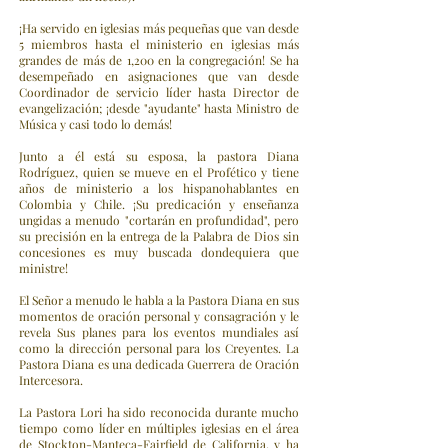
¡Ha servido en iglesias más pequeñas que van desde
5 miembros hasta el ministerio en iglesias más
grandes de más de 1,200 en la congregación! Se ha
desempeñado en asignaciones que van desde
Coordinador de servicio líder hasta Director de
evangelización; ¡desde "ayudante" hasta Ministro de
Música y casi todo lo demás!
Junto a él está su esposa, la pastora Diana
Rodríguez, quien se mueve en el Profético y tiene
años de ministerio a los hispanohablantes en
Colombia y Chile. ¡Su predicación y enseñanza
ungidas a menudo "cortarán en profundidad", pero
su precisión en la entrega de la Palabra de Dios sin
concesiones es muy buscada dondequiera que
ministre!
El Señor a menudo le habla a la Pastora Diana en sus
momentos de oración personal y consagración y le
revela Sus planes para los eventos mundiales así
como la dirección personal para los Creyentes. La
Pastora Diana es una dedicada Guerrera de Oración
Intercesora.
La Pastora Lori ha sido reconocida durante mucho
tiempo como líder en múltiples iglesias en el área
de Stockton-Manteca-Fairfield de California, y ha