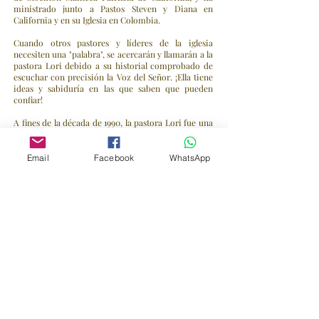
ministrado junto a Pastos Steven y Diana en
California y en su Iglesia en Colombia.
Cuando otros pastores y líderes de la iglesia
necesiten una "palabra", se acercarán y llamarán a la
pastora Lori debido a su historial comprobado de
escuchar con precisión la Voz del Señor. ¡Ella tiene
ideas y sabiduría en las que saben que pueden
confiar!
A fines de la década de 1990, la pastora Lori fue una
de las primeras mujeres en ser oficialmente
reconocida y ordenada a través de nuestras
afiliaciones con Grace International. Ha estado
Email
Facebook
WhatsApp
ministrando y sirviendo en iglesias en capacidades
oficiales desde mediados de la década de 1990 y
tanto pastores como creyentes la tienen en alta
estima.
Estos tres pastores altamente ungidos y
experimentados han sido ministros y líderes
ordenados con Christian Evangelistic Assemblies,
ahora conocido como Grace International
(Houston, Texas) durante muchos años.
¡Juntos, sus llamamientos y unciones lo bendecirán
a usted y a su familia! ¡Únase a ellos mientras
ministran en La Iglesia Cristiana La Viña de Gracia