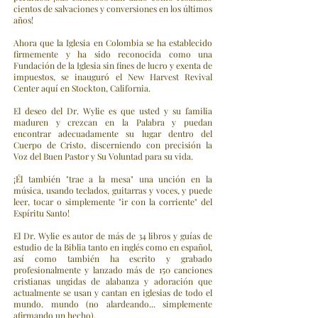
cientos de salvaciones y conversiones en los últimos
años!
Ahora que la Iglesia en Colombia se ha establecido
firmemente y ha sido reconocida como una
Fundación de la Iglesia sin fines de lucro y exenta de
impuestos, se inauguró el New Harvest Revival
Center aquí en Stockton, California.
El deseo del Dr. Wylie es que usted y su familia
maduren y crezcan en la Palabra y puedan
encontrar adecuadamente su lugar dentro del
Cuerpo de Cristo, discerniendo con precisión la
Voz del Buen Pastor y Su Voluntad para su vida.
¡Él también "trae a la mesa" una unción en la
música, usando teclados, guitarras y voces, y puede
leer, tocar o simplemente "ir con la corriente" del
Espíritu Santo!
El Dr. Wylie es autor de más de 34 libros y guías de
estudio de la Biblia tanto en inglés como en español,
así como también ha escrito y grabado
profesionalmente y lanzado más de 150 canciones
cristianas ungidas de alabanza y adoración que
actualmente se usan y cantan en iglesias de todo el
mundo. mundo (no alardeando... simplemente
afirmando un hecho).