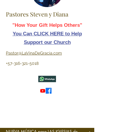
Pastores Steven y Diana
"How Your Gift Helps Others"
You Can CLICK HERE to Help
Support our Church
Pastor@LaVinaDeGracia.com
+57-316-321-5018
NUEVA MÚSICA para LAS IGLESIAS de