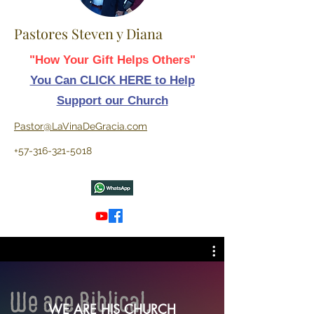
Pastores Steven y Diana
"How Your Gift Helps Others"
You Can CLICK HERE to Help
Support our Church
Pastor@LaVinaDeGracia.com
+57-316-321-5018
WE ARE HIS CHURCH