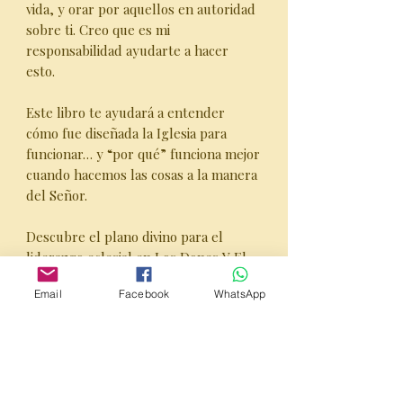
vida, y orar por aquellos en autoridad
sobre ti. Creo que es mi
responsabilidad ayudarte a hacer
esto.
Este libro te ayudará a entender
cómo fue diseñada la Iglesia para
funcionar… y “por qué” funciona mejor
cuando hacemos las cosas a la manera
del Señor.
Descubre el plano divino para el
liderazgo eclesial en Los Dones Y El
Alto Llamado De Un Dios Santo: Los
Email
Facebook
WhatsApp
Oficios Del Ministerio Quíntuple En
La Iglesia del Dr. Steven A. Wylie.
Esta primera edición de agosto 2025
desglosa Efesios 4:11-12 para revelar
los dones de ascensión de Jesús —