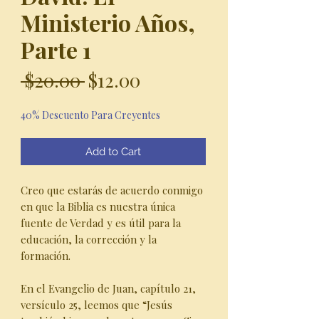
Ministerio Años,
Parte 1
Regular
Sale
 $20.00 
$12.00
Price
Price
40% Descuento Para Creyentes
Add to Cart
Creo que estarás de acuerdo conmigo
en que la Biblia es nuestra única
fuente de Verdad y es útil para la
educación, la corrección y la
formación.
En el Evangelio de Juan, capítulo 21,
versículo 25, leemos que “Jesús