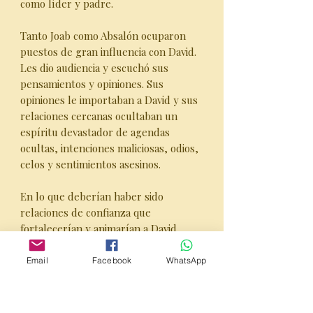
como líder y padre.
Tanto Joab como Absalón ocuparon
puestos de gran influencia con David.
Les dio audiencia y escuchó sus
pensamientos y opiniones. Sus
opiniones le importaban a David y sus
relaciones cercanas ocultaban un
espíritu devastador de agendas
ocultas, intenciones maliciosas, odios,
celos y sentimientos asesinos.
En lo que deberían haber sido
relaciones de confianza que
fortalecerían y animarían a David,
encontramos la destrucción
disfrazada detrás del amor, el cuidado
Email
Facebook
WhatsApp
y el bien.
Estos son los Años del Ministerio de