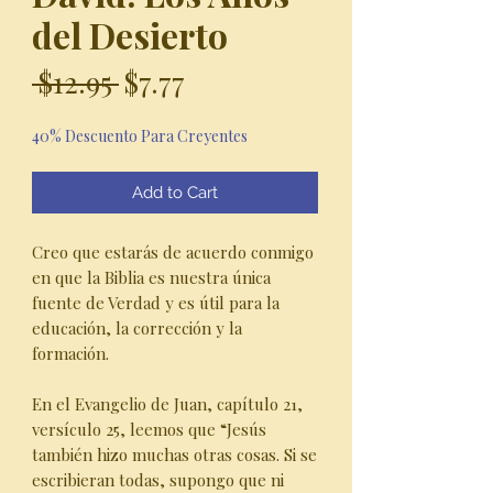
del Desierto
Regular
Sale
 $12.95 
$7.77
Price
Price
40% Descuento Para Creyentes
Add to Cart
Creo que estarás de acuerdo conmigo
en que la Biblia es nuestra única
fuente de Verdad y es útil para la
educación, la corrección y la
formación.
En el Evangelio de Juan, capítulo 21,
versículo 25, leemos que “Jesús
también hizo muchas otras cosas. Si se
escribieran todas, supongo que ni