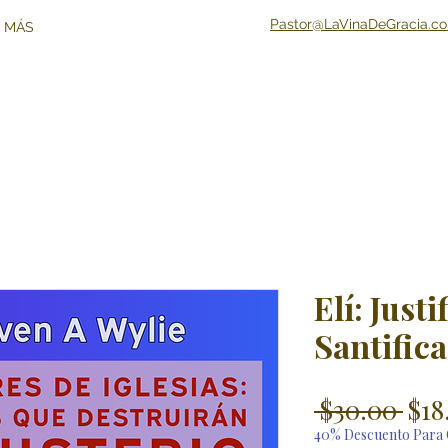
Pastor@LaVinaDeGracia.c
 MÁS
Elí: Just
Santific
Reg
 $30.00 
$18
Pri
40% Descuento Para 