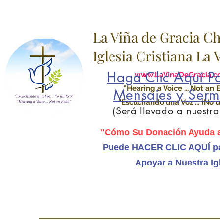
La Viña de Gracia C
Iglesia Cristiana La
Haga Clic Aquí Pa
www.LaVinaDeGracia.c
"Hearing a Voice ... Not an 
Mensajes y Serm
"Escuchando una Voz ... ¡No u
(Será llevado a nuestr
"Cómo Su Donación Ayuda a
Puede HACER CLIC AQUÍ pa
Apoyar a Nuestra Ig