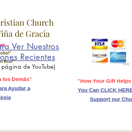
hristian Church
 Viña de Gracia
ra Ver Nuestros
om
Echo!"
ones Recientes
n Eco!"
a página de YouTube)
 los Demás"
"How Your Gift Helps
ra Ayudar a
You Can CLICK HERE
lesia
Support our Chu