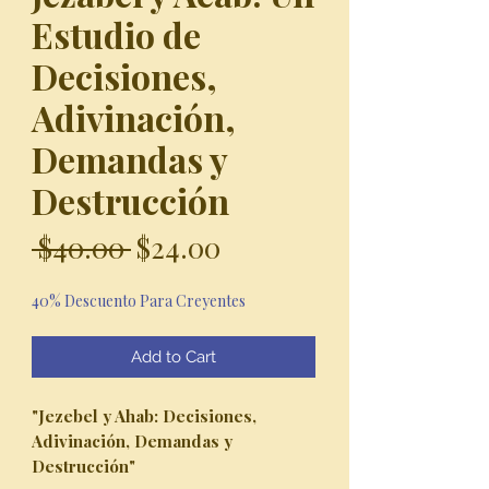
Estudio de
Decisiones,
Adivinación,
Demandas y
Destrucción
Regular
Sale
 $40.00 
$24.00
Price
Price
40% Descuento Para Creyentes
Add to Cart
"Jezebel y Ahab: Decisiones,
Adivinación, Demandas y
Destrucción"