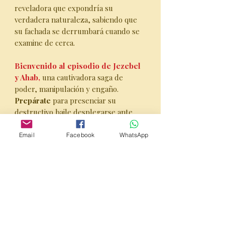
reveladora que expondría su
verdadera naturaleza, sabiendo que
su fachada se derrumbará cuando se
examine de cerca.
Bienvenido al episodio de Jezebel
y Ahab,
una cautivadora saga de
poder, manipulación y engaño.
Prepárate
para presenciar su
destructivo baile desplegarse ante
tus ojos, revelando el impacto
profundo que tuvieron en la iglesia y
Email
Facebook
WhatsApp
sus seguidores.
Nota del editor:
Sumérgete en esta
Guía de Estudio de 76 páginas,
diseñada tanto para la reflexión
personal como para discusiones
grupales interesantes. Cada sección