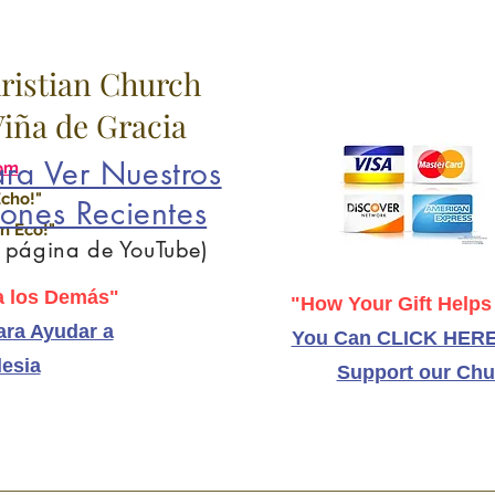
hristian Church
 Viña de Gracia
ra Ver Nuestros
om
Echo!"
ones Recientes
n Eco!"
a página de YouTube)
 los Demás"
"How Your Gift Helps
ra Ayudar a
You Can CLICK HERE
lesia
Support our Chu