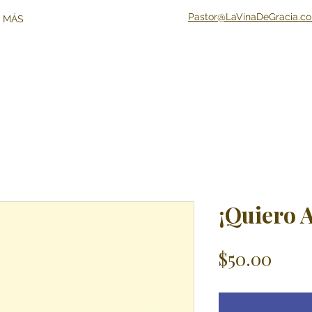
Pastor@LaVinaDeGracia.c
 MÁS
¡Quiero 
Price
$50.00