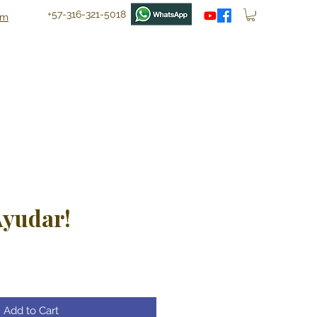
+57-316-321-5018
om
Ayudar!
Add to Cart