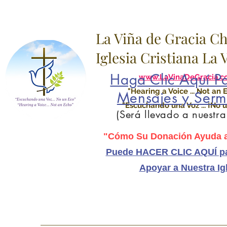
La Viña de Gracia C
Iglesia Cristiana La
Haga Clic Aquí Pa
www.LaVinaDeGracia.c
"Hearing a Voice ... Not an 
Mensajes y Serm
"Escuchando una Voz ... ¡No u
(Será llevado a nuestr
"Cómo Su Donación Ayuda a
Puede HACER CLIC AQUÍ pa
Apoyar a Nuestra Ig