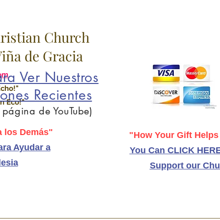
hristian Church
 Viña de Gracia
ra Ver Nuestros
om
Echo!"
ones Recientes
n Eco!"
a página de YouTube)
 los Demás"
"How Your Gift Helps
ra Ayudar a
You Can CLICK HERE
lesia
Support our Chu