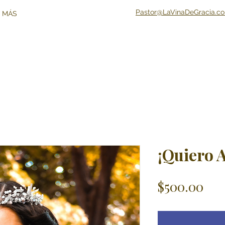
Pastor@LaVinaDeGracia.c
 MÁS
¡Quiero 
Pri
$500.00