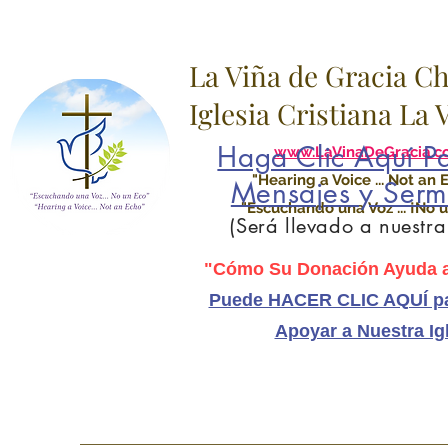
La Viña de Gracia C
Iglesia Cristiana La
Haga Clic Aquí Pa
www.LaVinaDeGracia.c
"Hearing a Voice ... Not an 
Mensajes y Serm
"Escuchando una Voz ... ¡No u
(Será llevado a nuestr
"Cómo Su Donación Ayuda a
Puede HACER CLIC AQUÍ pa
Apoyar a Nuestra Ig