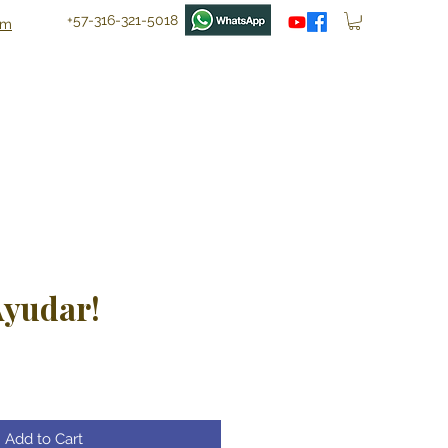
+57-316-321-5018
om
Ayudar!
ce
Add to Cart