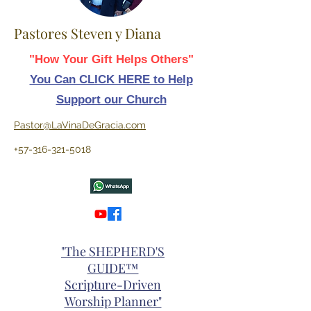
Pastores Steven y Diana
"How Your Gift Helps Others"
You Can CLICK HERE to Help
Support our Church
Pastor@LaVinaDeGracia.com
+57-316-321-5018
"The SHEPHERD'S
GUIDE
™
Scripture-Driven
Worship Planner"