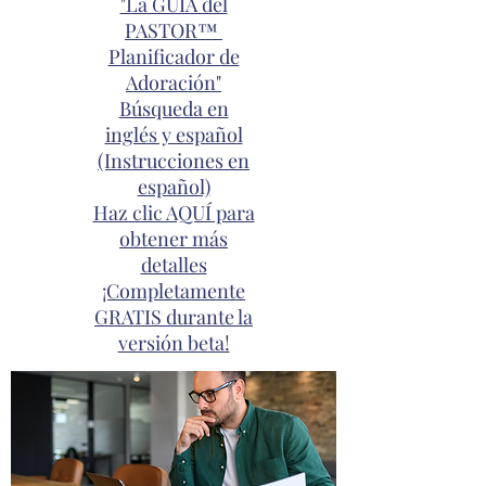
"La GUÍA del
PASTOR™
Planificador de
Adoración"
Búsqueda en
inglés y español
(Instrucciones en
español)
Haz clic AQUÍ para
obtener más
detalles
¡Completamente
GRATIS durante la
versión beta!