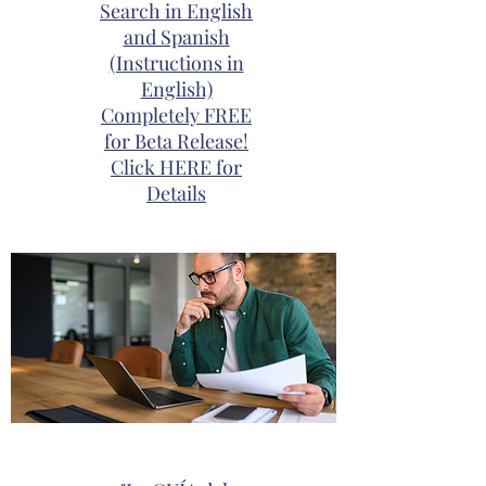
Search in English
and Spanish
(Instructions in
English)
Completely FREE
for Beta Release!
Click HERE for
Details