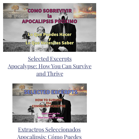
Selected Excerpts
Apocalypse: How You Can Survive
and Thrive
Extractros Seleccionados
Apocalipsis: Cómo Puedes